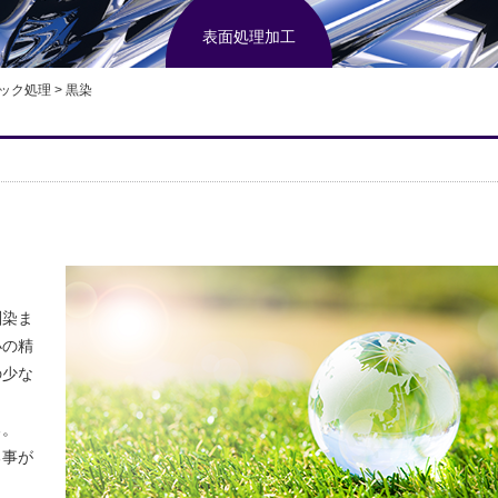
表面処理加工
ック処理
>
黒染
馴染ま
小の精
の少な
る。
る事が