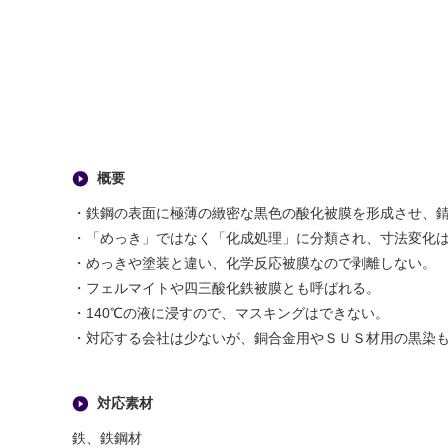
概要
・鉄鋼の表面に極薄の緻密な黒色の酸化被膜を形成させ、
・「めっき」ではなく「化成処理」に分類され、寸法変化
・めっきや塗装と違い、化学反応被膜なので剥離しない。
・フェルマイトや四三酸化鉄被膜とも呼ばれる。
・140℃の液に浸すので、マスキングはできない。
・対応する会社は少ないが、銅合金用やＳＵＳ材用の黒染
対応素材
鉄、鉄鋼材