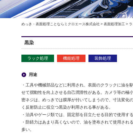
めっき・表面処理ことならミクロエース株式会社
>
表面処理加工
>
ラ
黒染
ラック処理
機能処理
装飾処理
用途
・工具や機械部品などに利用され、表面のクラックに油を
せて摺動性を向上させる自己潤滑性がある。カメラ等の極
密ネジは、めっきでは膜厚が付いてしまうので、寸法変化
く反射防止に役立つ黒染が利用される事がある。
・治具やゲージ類では、固定部を目立たせる目的で使用す
・防錆力はあまり高くないので、油を塗布されて使用され
多い。