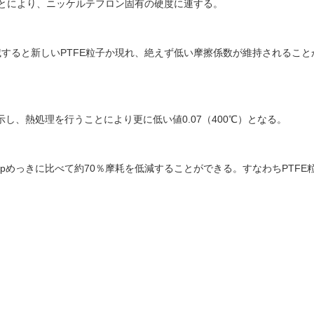
ことにより、ニッケルテフロン固有の硬度に連する。
すると新しいPTFE粒子か現れ、絶えず低い摩擦係数が維持されること
し、熱処理を行うことにより更に低い値0.07（400℃）となる。
pめっきに比べて約70％摩耗を低減することができる。すなわちPTFE