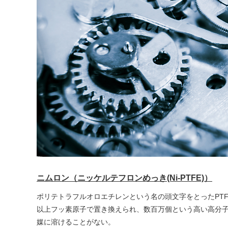
ニムロン（ニッケルテフロンめっき(Ni-PTFE)）
ポリテトラフルオロエチレンという名の頭文字をとったPT
以上フッ素原子で置き換えられ、数百万個という高い高分
媒に溶けることがない。