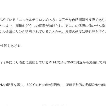
散共析ている「ニッケルテフロンめっき」は完全な自己潤滑性皮膜であり
ことにより、摩擦面どうしの接着が防げられ、更にこの薄膜に低いせん断
ケル金属にリンが含有されていることから、皮膜の硬度は熱処理を行う
な性質をあげる。
行う事により表面に露出しているPTFE粒子が350℃付近から溶融して
vの硬度を示し、300℃x1Hrの熱処理後に、ほぼ定常置の約550Hvの