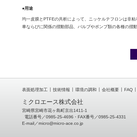
●
用途
均一皮膜とPTFEの共析によって、ニッケルテフロンは非
車ならびに関係の摺動部品、バルブやポンプ類の各種の摺
表面処理加工
技術情報
環境の調和
会社概要
FAQ
ミクロエース株式会社
宮崎県宮崎市花ヶ島町京出1411-1
電話番号／0985-25-4696・FAX番号／0985-25-4331
E-mail／
micro@micro-ace.co.jp