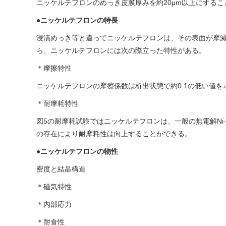
ニッケルテフロンのめっき皮膜厚みを約20μm以上にする
●
ニッケルテフロンの特長
浸漬めっき等と違ってニッケルテフロンは、その表面が摩滅
ら、ニッケルテフロンには次の際立った特性がある。
＊摩擦特性
ニッケルテフロンの摩擦係数は析出状態で約0.1の低い値を示
＊耐摩耗特性
図5の耐摩耗試験ではニッケルテフロンは、一般の無電解Ni-
の存在により耐摩耗性は向上することができる。
●
ニッケルテフロンの物性
密度と結晶構造
＊磁気特性
＊内部応力
＊耐食性