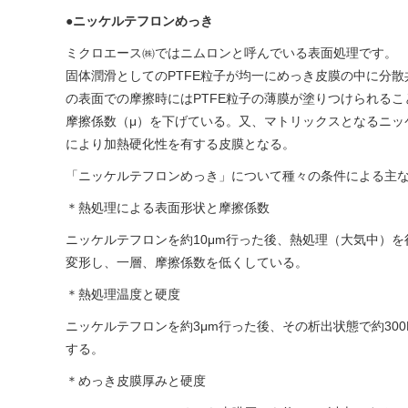
●
ニッケルテフロンめっき
ミクロエース㈱ではニムロンと呼んでいる表面処理です。
固体潤滑としてのPTFE粒子が均一にめっき皮膜の中に分
の表面での摩擦時にはPTFE粒子の薄膜が塗りつけられる
摩擦係数（μ）を下げている。又、マトリックスとなるニッ
により加熱硬化性を有する皮膜となる。
「ニッケルテフロンめっき」について種々の条件による主
＊熱処理による表面形状と摩擦係数
ニッケルテフロンを約10μm行った後、熱処理（大気中）を
変形し、一層、摩擦係数を低くしている。
＊熱処理温度と硬度
ニッケルテフロンを約3μm行った後、その析出状態で約300H
する。
＊めっき皮膜厚みと硬度