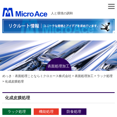
人と環境の調和
表面処理加工
めっき・表面処理ことならミクロエース株式会社
>
表面処理加工
>
ラック処理
>
化成皮膜処理
化成皮膜処理
ラック処理
機能処理
防食処理