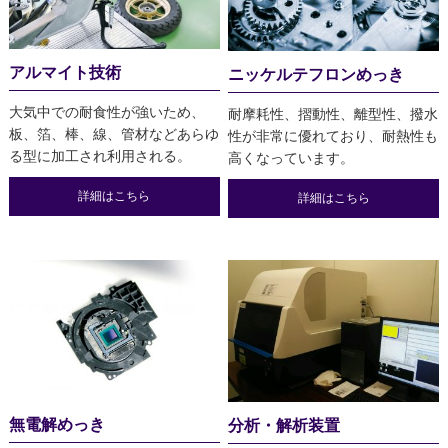
アルマイト技術
ニッケルテフロンめっき
大気中での耐食性が強いため、
耐摩耗性、摺動性、離型性、撥水
板、箔、棒、線、管材などあらゆ
性が非常に優れており、耐熱性も
る型に加工され利用される。
高くなっています。
詳細はこちら
詳細はこちら
無電解めっき
分析・解析装置