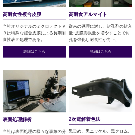
高耐食性複合皮膜
高耐食アルマイト
当社オリジナルのミクロテクトＶ
従来の処理に対し、封孔剤の封入
３は特殊な複合皮膜による長期耐
量･皮膜膨張量を増やすことで封
食性表面処理である。
孔を強化し耐食性が向上。
詳細はこちら
詳細はこちら
2次電解着色法
表面処理解析
黒染め、黒ニッケル、黒クロム、
当社は表面処理の様々な事象の分