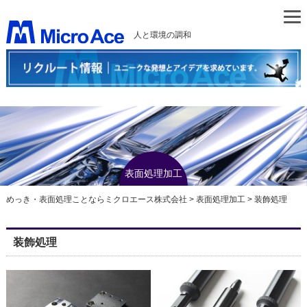
人と環境の調和
表面処理加工
めっき・表面処理ことならミクロエース株式会社
>
表面処理加工
>
装飾処理
装飾処理