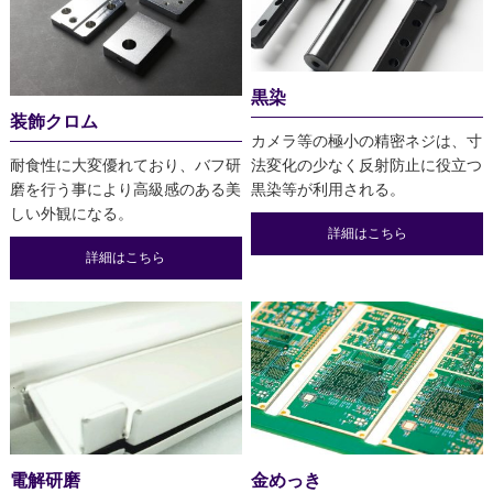
黒染
装飾クロム
カメラ等の極小の精密ネジは、寸
耐食性に大変優れており、バフ研
法変化の少なく反射防止に役立つ
磨を行う事により高級感のある美
黒染等が利用される。
しい外観になる。
詳細はこちら
詳細はこちら
電解研磨
金めっき