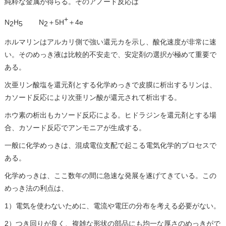
純粋な金属が得らる。そのアノード反応は
+
N
H
N
＋5H
＋4e
2
5
2
ホルマリンはアルカリ側で強い還元カを示し、酸化速度が非常に速
い。そのめっき液は比較的不安走で、安定剤の選択が極めて重要で
ある。
次亜リン酸塩を還元剤とする化学めっきで皮膜に析出するリンは、
カソード反応により次亜リン酸が還元されて析出する。
ホウ素の析出もカソード反応による。ヒドラジンを還元剤とする場
合、カソード反応でアンモニアが生成する。
一般に化学めっきは、混成電位支配で起こる電気化学的プロセスで
ある。
化学めっきは、ここ数年の間に急速な発展を遂げてきている。この
めっき法の利点は、
1）電気を使わないために、電流や電圧の分布を考える必要がない。
2）つき回りが良く、複雑な形状の部品にも均一な厚さのめっきがで