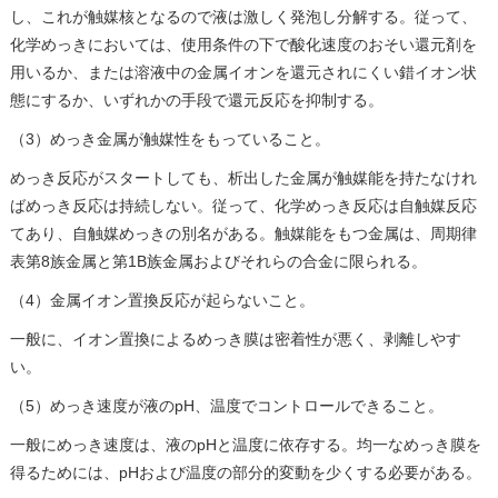
し、これが触媒核となるので液は激しく発泡し分解する。従って、
化学めっきにおいては、使用条件の下で酸化速度のおそい還元剤を
用いるか、または溶液中の金属イオンを還元されにくい錯イオン状
態にするか、いずれかの手段で還元反応を抑制する。
（3）めっき金属が触媒性をもっていること。
めっき反応がスタートしても、析出した金属が触媒能を持たなけれ
ばめっき反応は持続しない。従って、化学めっき反応は自触媒反応
てあり、自触媒めっきの別名がある。触媒能をもつ金属は、周期律
表第8族金属と第1B族金属およびそれらの合金に限られる。
（4）金属イオン置換反応が起らないこと。
一般に、イオン置換によるめっき膜は密着性が悪く、剥離しやす
い。
（5）めっき速度が液のpH、温度でコントロールできること。
一般にめっき速度は、液のpHと温度に依存する。均一なめっき膜を
得るためには、pHおよび温度の部分的変動を少くする必要がある。