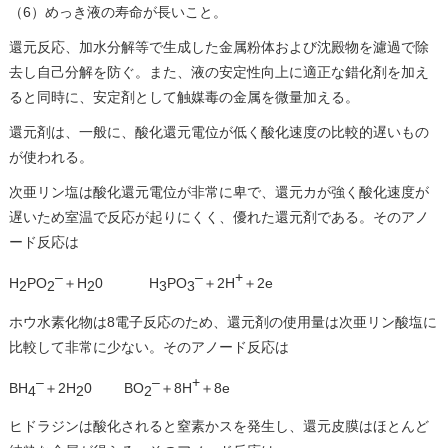
（6）めっき液の寿命が長いこと。
還元反応、加水分解等で生成した金属粉体および沈殿物を濾過で除
去し自己分解を防ぐ。また、液の安定性向上に適正な錯化剤を加え
ると同時に、安定剤として触媒毒の金属を微量加える。
還元剤は、一般に、酸化還元電位が低く酸化速度の比較的遅いもの
が使われる。
次亜リン塩は酸化還元電位が非常に卑で、還元カが強く酸化速度が
遅いため室温で反応が起りにくく、優れた還元剤である。そのアノ
ード反応は
–
–
+
H
PO
＋H
0 H
PO
＋2H
＋2e
2
2
2
3
3
ホウ水素化物は8電子反応のため、還元剤の使用量は次亜リン酸塩に
比較して非常に少ない。そのアノード反応は
–
–
+
BH
＋2H
0 BO
＋8H
＋8e
4
2
2
ヒドラジンは酸化されると窒素かスを発生し、還元皮膜はほとんど