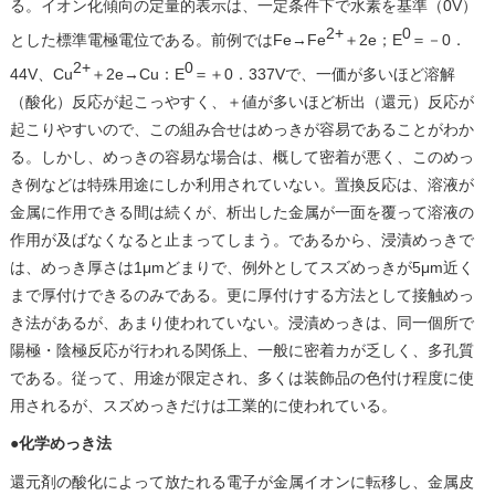
る。イオン化傾向の定量的表示は、一定条件下で水素を基準（0V）
2+
0
とした標準電極電位である。前例ではFe→Fe
＋2e；E
＝－0．
2+
0
44V、Cu
＋2e→Cu：E
＝＋0．337Vで、一価が多いほど溶解
（酸化）反応が起こっやすく、＋値が多いほど析出（還元）反応が
起こりやすいので、この組み合せはめっきが容易であることがわか
る。しかし、めっきの容易な場合は、概して密着が悪く、このめっ
き例などは特殊用途にしか利用されていない。置換反応は、溶液が
金属に作用できる間は続くが、析出した金属が一面を覆って溶液の
作用が及ばなくなると止まってしまう。であるから、浸漬めっきで
は、めっき厚さは1μmどまりで、例外としてスズめっきが5μm近く
まで厚付けできるのみである。更に厚付けする方法として接触めっ
き法があるが、あまり使われていない。浸漬めっきは、同一個所で
陽極・陰極反応が行われる関係上、一般に密着カが乏しく、多孔質
である。従って、用途が限定され、多くは装飾品の色付け程度に使
用されるが、スズめっきだけは工業的に使われている。
●
化学めっき法
還元剤の酸化によって放たれる電子が金属イオンに転移し、金属皮