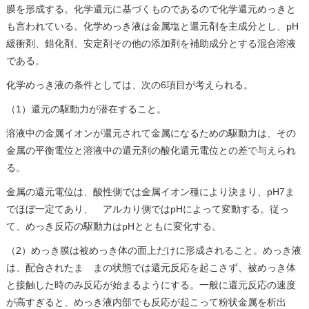
膜を形成する。化学還元に基づくものであるので化学還元めっきと
も言われている。化学めっき液は金属塩と還元剤を主成分とし、pH
緩衝剤、錯化剤、安定剤その他の添加剤を補助成分とする混合溶液
である。
化学めっき液の条件としては、次の6項目が考えられる。
（1）還元の駆動力が潜在すること。
溶液中の金属イオンが還元されて金属になるための駆動力は、その
金属の平衡電位と溶液中の還元剤の酸化還元電位との差で与えられ
る。
金属の還元電位は、酸性側では金属イオン種により決まり、pH7ま
でほぼ一定てあり、 アルカり側ではpHによって変動する。従っ
て、めっき反応の駆動力はpHとともに変化する。
（2）めっき膜は被めっき体の面上だけに形成されること。めっき液
は、配合されたま まの状態では還元反応を起こさず、被めっき体
と接触した時のみ反応が始まるようにする。一般に還元反応の速度
が高すぎると、めっき液内部でも反応が起こって粉状金属を析出