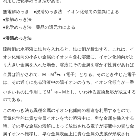
利用した化学めっき法がある。
無電解めっき ●浸清めっき法 イオン化傾向の差異による
●接触めっき法 〃
●化学めっき法 薬品の還元力による
●
浸漬めっき法
硫酸銅の水溶液に鉄片を入れると、鉄に銅が析出する。これは、イ
オン化傾向の小さい金属のイオンを含む溶液に、イオン化傾向がよ
り大きい金属を入れた場合、溶液にその金属を溶かす性質があれば
+
金属は溶かされて、M→M
+e（電子）となる。そのとき生じた電子
は、その近くにある溶液中の陽イオンのうち、イオン化傾向が一番
+
小さいものに作用してM
+e→Mとし、いわゆる置換反応が成立する
のである。
このめっき法も異種金属のイオン化傾向の相違を利用するもので、
電気化学的に貴な金属イオンを含む溶液中に、卑な金属を挿入する
時、その卑な金属の溶解によって放出される電子が溶液中の貴な金
属イオンヘ転移し、卑な金属表面上に貴な金属の皮膜が形成され