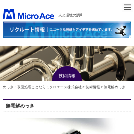
人と環境の調和
技術情報
めっき・表面処理ことならミクロエース株式会社
>
技術情報
>
無電解めっき
無電解めっき