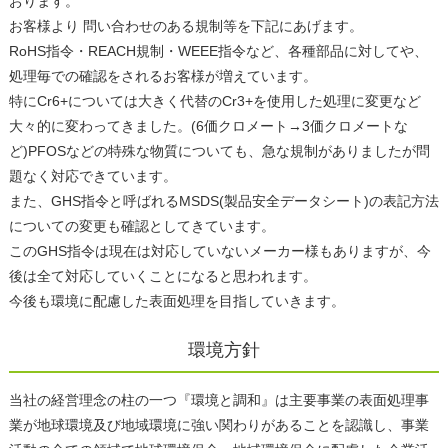
おります。
お客様より 問い合わせのある規制等を下記にあげます。
RoHS指令・REACH規制・WEEE指令など、各種部品に対してや、
処理毎での確認をされるお客様が増えています。
特にCr6+については大きく代替のCr3+を使用した処理に変更など
大々的に変わってきました。(6価クロメート→3価クロメートな
ど)PFOSなどの特殊な物質についても、急な規制がありましたが問
題なく対応できています。
また、GHS指令と呼ばれるMSDS(製品安全データシート)の表記方法
についての変更も確認としてきています。
このGHS指令は現在は対応していないメーカー様もありますが、今
後は全て対応していくことになると思われます。
今後も環境に配慮した表面処理を目指していきます。
環境方針
当社の経営理念の柱の一つ『環境と調和』は主要事業の表面処理事
業が地球環境及び地域環境に強い関わりがあることを認識し、事業