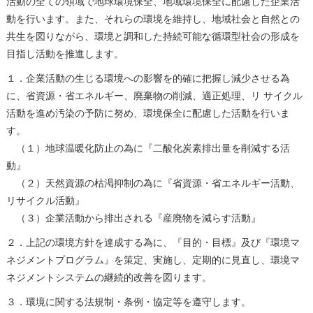
活動の全ての領域で地球環境保全、地域環境保全に配慮した企業活
動を行います。また、それらの環境を維持し、地域社会と自然との
共生を図りながら、環境と調和した持続可能な循環型社会の形成を
目指し活動を推進します。
１．企業活動の生じる環境への影響を的確に把握し減少させる為
に、省資源・省エネルギー、廃棄物の削減、適正処理、リ サイクル
活動を進め汚染の予防に努め、環境保全に配慮した活動を行いま
す。
（１）地球温暖化防止の為に『二酸化炭素排出量を削減する活
動』
（２）天然資源の枯渇抑制の為に『省資源・省エネルギー活動、
リサイクル活動』
（３）企業活動から排出される『産廃物を減らす活動』
２．上記の環境方針を達成する為に、『目的・目標』及び『環境マ
ネジメントプログラム』を策定、実施し、定期的に見直し、環境マ
ネジメントシステムの継続的改善を図ります。
３．環境に関する法規制・条例・協定等を遵守します。