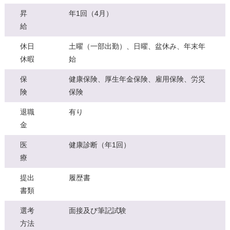
昇
年1回（4月）
給
休日
土曜（一部出勤）、日曜、盆休み、年末年
休暇
始
保
健康保険、厚生年金保険、雇用保険、労災
険
保険
退職
有り
金
医
健康診断（年1回）
療
提出
履歴書
書類
選考
面接及び筆記試験
方法