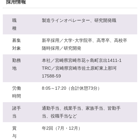
採用情報
職
製造ラインオペレーター、研究開発職
種
募集
新卒採用／大学･大学院卒、高専卒、高校卒
対象
随時採用／研究開発
勤務
本社／宮崎県宮崎市花ヶ島町京出1411-1
地
TRC／宮崎県宮崎市佐土原町東上那珂
17588-59
労働
8:05～17:20（合計休憩73分）
時間
諸手
通勤手当、残業手当、家族手当、皆勤手
当
当、役職手当など
賞
年2回（7月・12月）
与